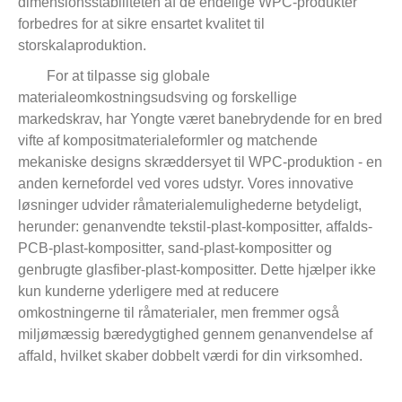
dimensionsstabiliteten af ​​de endelige WPC-produkter
forbedres for at sikre ensartet kvalitet til
storskalaproduktion.
For at tilpasse sig globale
materialeomkostningsudsving og forskellige
markedskrav, har Yongte været banebrydende for en bred
vifte af kompositmaterialeformler og matchende
mekaniske designs skræddersyet til WPC-produktion - en
anden kernefordel ved vores udstyr. Vores innovative
løsninger udvider råmaterialemulighederne betydeligt,
herunder: genanvendte tekstil-plast-kompositter, affalds-
PCB-plast-kompositter, sand-plast-kompositter og
genbrugte glasfiber-plast-kompositter. Dette hjælper ikke
kun kunderne yderligere med at reducere
omkostningerne til råmaterialer, men fremmer også
miljømæssig bæredygtighed gennem genanvendelse af
affald, hvilket skaber dobbelt værdi for din virksomhed.