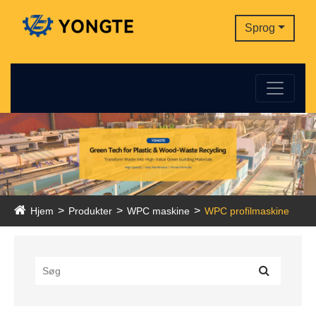
Sprog
Hjem
Produkter
WPC maskine
WPC profilmaskine