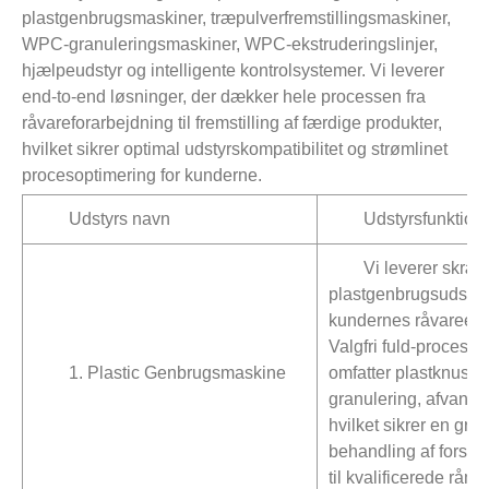
plastgenbrugsmaskiner, træpulverfremstillingsmaskiner,
WPC-granuleringsmaskiner, WPC-ekstruderingslinjer,
hjælpeudstyr og intelligente kontrolsystemer. Vi leverer
end-to-end løsninger, der dækker hele processen fra
råvareforarbejdning til fremstilling af færdige produkter,
hvilket sikrer optimal udstyrskompatibilitet og strømlinet
procesoptimering for kunderne.
Udstyrs navn
Udstyrsfunktion
Vi leverer skræ
plastgenbrugsudstyr
kundernes råvareeg
Valgfri fuld-proces-f
1. Plastic Genbrugsmaskine
omfatter plastknusni
granulering, afvandin
hvilket sikrer en gru
behandling af forskell
til kvalificerede råmat