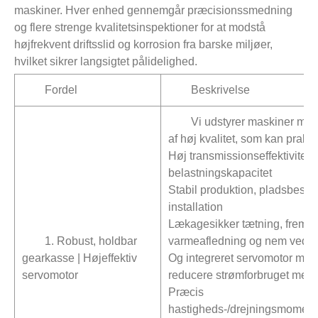
maskiner. Hver enhed gennemgår præcisionssmedning
og flere strenge kvalitetsinspektioner for at modstå
højfrekvent driftsslid og korrosion fra barske miljøer,
hvilket sikrer langsigtet pålidelighed.
Fordel
Beskrivelse
Vi udstyrer maskiner me
af høj kvalitet, som kan prale a
Høj transmissionseffektivitet 
belastningskapacitet
Stabil produktion, pladsbesp
installation
Lækagesikker tætning, fremr
1. Robust, holdbar
varmeafledning og nem vedli
gearkasse | Højeffektiv
Og integreret servomotor med 
servomotor
reducere strømforbruget med
Præcis
hastigheds-/drejningsmomentk