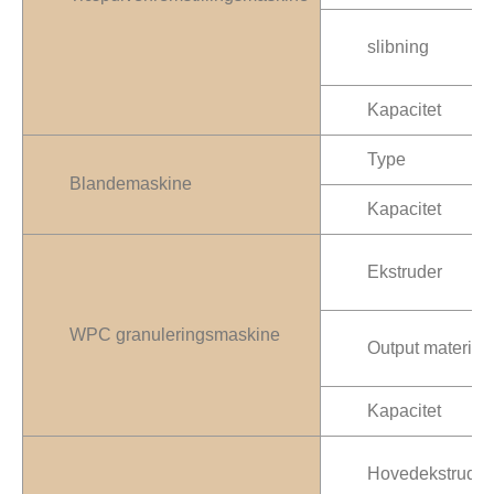
slibning
Kapacitet
Type
Blandemaskine
Kapacitet
Ekstruder
WPC granuleringsmaskine
Output material
Kapacitet
Hovedekstruder