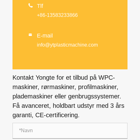

Tlf
+86-13583233866
E-mail

info@ytplasticmachine.com
Kontakt Yongte for et tilbud på WPC-
maskiner, rørmaskiner, profilmaskiner,
plademaskiner eller genbrugssystemer.
Få avanceret, holdbart udstyr med 3 års
garanti, CE-certificering.