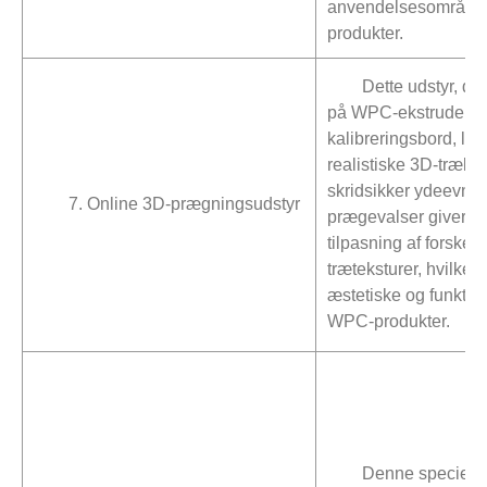
anvendelsesområdet
produkter.
Dette udstyr, der
på WPC-ekstrudering
kalibreringsbord, lev
realistiske 3D-trækor
skridsikker ydeevne.
7. Online 3D-prægningsudstyr
prægevalser giver mu
tilpasning af forskell
træteksturer, hvilket
æstetiske og funktion
WPC-produkter.
Denne specielt 