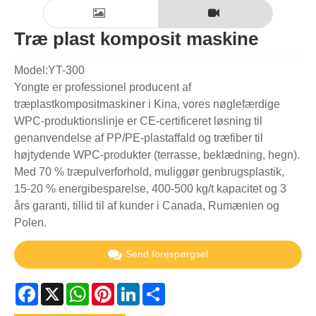
Træ plast komposit maskine
Model:YT-300
Yongte er professionel producent af
træplastkompositmaskiner i Kina, vores nøglefærdige
WPC-produktionslinje er CE-certificeret løsning til
genanvendelse af PP/PE-plastaffald og træfiber til
højtydende WPC-produkter (terrasse, beklædning, hegn).
Med 70 % træpulverforhold, muliggør genbrugsplastik,
15-20 % energibesparelse, 400-500 kg/t kapacitet og 3
års garanti, tillid til af kunder i Canada, Rumænien og
Polen.
Send forespørgsel
Facebook
X
WhatsApp
Pinterest
LinkedIn
Share