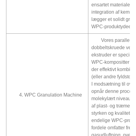
ensartet materialebl
integration af kemika
lægger et solidt grund
WPC-produktydeevn
Vores parallelle
dobbeltskruede vent
ekstruder er specielt 
WPC-kompositter med
der effektivt kombin
(eller andre fyldstoff
I modsætning til ove
opnår denne proces 
4. WPC Granulation Machine
molekylært niveau og
af plast- og træmel, h
styrken og kvaliteten a
endelige WPC-produk
fordele omfatter fre
gasudluftning, overl