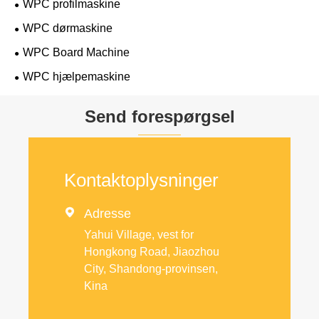
WPC profilmaskine
WPC dørmaskine
WPC Board Machine
WPC hjælpemaskine
Send forespørgsel
Kontaktoplysninger

Adresse
Yahui Village, vest for
Hongkong Road, Jiaozhou
City, Shandong-provinsen,
Kina