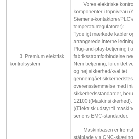
Vores elektriske kontrol
komponenter i topniveau (ABB
Siemens-kontaktorer/PLC'er,
temperaturregulatorer):
Tydeligt mærkede kabler og 
arrangerede interne ledninger
Plug-and-play-betjening (kun
3. Premium elektrisk
fabriksstrømforbindelse nødv
kontrolsystem
Nem betjening, forenklet vedl
og høj sikkerhed/kvalitet
gennemgået sikkerhedstest og
overensstemmelse med intern
sikkerhedsstandarder, herun
12100 ((Maskinsikkerhed), E
((Elektrisk udstyr til maskine
seriens EMC-standarder.
Maskinbasen er fremstillet
stålplade via CNC-skæring/pol