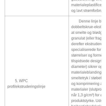
materialeplastificerin
og lavt strømforbrug.
Denne linje bru
dobbeltskrue-ekstruder
at smelte og blødg
granulat (eller fragm
derefter ekstrudere
specialiserede forme
størrelser og former
tilspidsede design (sto
diameter) sikrer opti
materialeblanding, st
smeltetryk i støbefo
5. WPC
og komprimering af
profilekstruderingslinje
materialer (slutprod
når 1,3 g/cm³) for øg
produktstyrke. Udsty