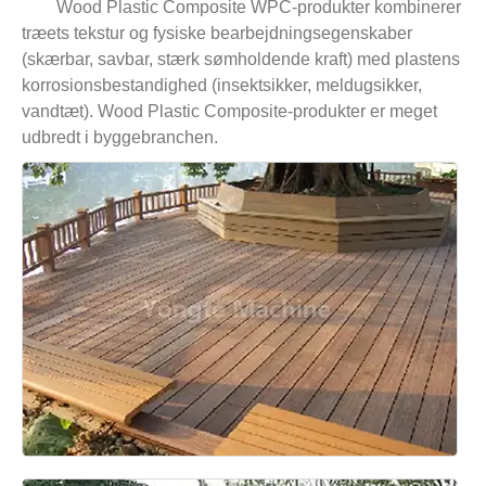
Wood Plastic Composite WPC-produkter kombinerer
træets tekstur og fysiske bearbejdningsegenskaber
(skærbar, savbar, stærk sømholdende kraft) med plastens
korrosionsbestandighed (insektsikker, meldugsikker,
vandtæt). Wood Plastic Composite-produkter er meget
udbredt i byggebranchen.