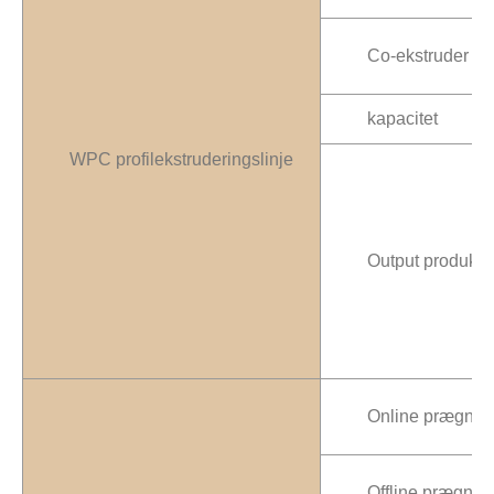
Co-ekstruder
kapacitet
WPC profilekstruderingslinje
Output produkt
Online prægnin
Offline prægnin