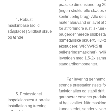
præcise dimensioner og 20+ års
(ingen strukturelle skader, se
kontinuerlig brug). Alle dele i
4. Robust
materialer/vand er lavet af 304 
maskinbase (solid
for at forhindre rust. skruer o
stålplade) | Slidfast skrue
brugerdefinerede slidbestandi
og tønde
(bimetalliske skruer/SKD-tønd
ekstrudere; WR7/WR5 til
pelleteringsmaskiner), hvilket
levetiden med 1,5-2x sammen
standardkomponenter.
Før levering gennemgår 
strenge præstationstests for at
funktionalitet og stabil drift, hv
5. Professionel
garanterer ensartet produktion
inspektionstest & on-site
af høj kvalitet. Når maskinen
installation og træning i
kundestedet, sender vi vores 