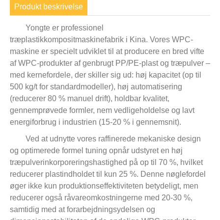
Produkt beskrivelse
Yongte er professionel
træplastikkompositmaskinefabrik i Kina. Vores WPC-
maskine er specielt udviklet til at producere en bred vifte
af WPC-produkter af genbrugt PP/PE-plast og træpulver –
med kernefordele, der skiller sig ud: høj kapacitet (op til
500 kg/t for standardmodeller), høj automatisering
(reducerer 80 % manuel drift), holdbar kvalitet,
gennemprøvede formler, nem vedligeholdelse og lavt
energiforbrug i industrien (15-20 % i gennemsnit).
Ved at udnytte vores raffinerede mekaniske design
og optimerede formel tuning opnår udstyret en høj
træpulverinkorporeringshastighed på op til 70 %, hvilket
reducerer plastindholdet til kun 25 %. Denne nøglefordel
øger ikke kun produktionseffektiviteten betydeligt, men
reducerer også råvareomkostningerne med 20-30 %,
samtidig med at forarbejdningsydelsen og