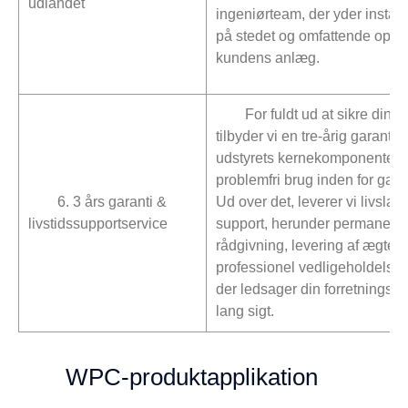
udlandet
ingeniørteam, der yder install
på stedet og omfattende oper
kundens anlæg.
For fuldt ud at sikre din p
tilbyder vi en tre-årig garanti
udstyrets kernekomponenter, h
problemfri brug inden for gara
6. 3 års garanti &
Ud over det, leverer vi livslan
livstidssupportservice
support, herunder permanent 
rådgivning, levering af ægte 
professionel vedligeholdelses
der ledsager din forretningsud
lang sigt.
WPC-produktapplikation