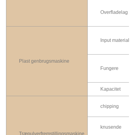
Overfladelag
Input materiale
Plast genbrugsmaskine
Fungere
Kapacitet
chipping
knusende
Træpulverfremstillingsmaskine