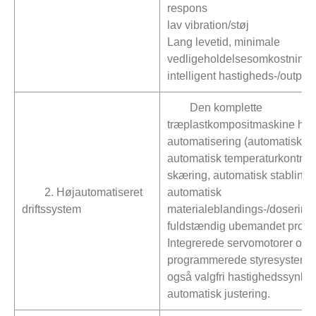
respons
lav vibration/støj
Lang levetid, minimale
vedligeholdelsesomkostninge
intelligent hastigheds-/output
Den komplette
træplastkompositmaskine har 
automatisering (automatisk fo
automatisk temperaturkontrol,
skæring, automatisk stabling),
2. Højautomatiseret
automatisk
driftssystem
materialeblandings-/doserings
fuldstændig ubemandet produ
Integrerede servomotorer og 
programmerede styresystemer
også valgfri hastighedssynkro
automatisk justering.