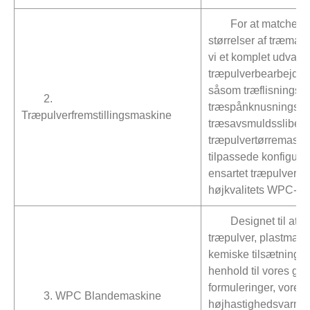
For at matche fo
størrelser af træmater
vi et komplet udvalg 
træpulverbearbejdni
såsom træflisningsm
2.
træspånknusningsma
Træpulverfremstillingsmaskine
træsavsmuldsslibem
træpulvertørremaski
tilpassede konfigura
ensartet træpulverfin
højkvalitets WPC-pr
Designet til at 
træpulver, plastmater
kemiske tilsætningsst
henhold til vores g
formuleringer, vores
3. WPC Blandemaskine
højhastighedsvarmem