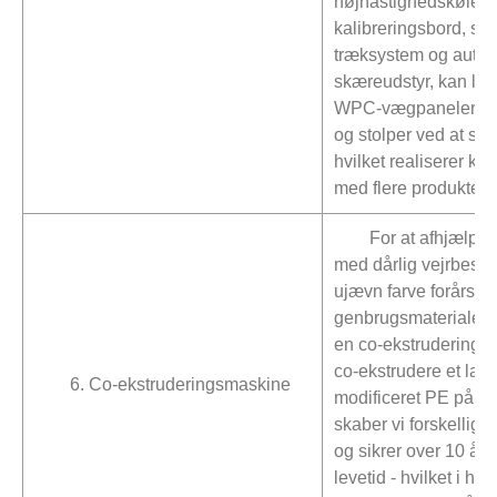
højhastighedskøle- 
kalibreringsbord, stab
træksystem og autom
skæreudstyr, kan lin
WPC-vægpaneler, h
og stolper ved at skif
hvilket realiserer kom
med flere produkter.
For at afhjælpe
med dårlig vejrbest
ujævn farve forårsage
genbrugsmaterialer, i
en co-ekstruderingsp
co-ekstrudere et lag 
6. Co-ekstruderingsmaskine
modificeret PE på 
skaber vi forskellige
og sikrer over 10 år
levetid - hvilket i hø