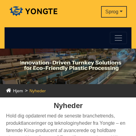
Sprog
Hjem
Nyheder
Nyheder
Hold dig opdateret med de seneste branchetrends,
produktlanceringer og teknologinyheder fra Yongte – en
førende Kina-producent af avancerede og holdbare