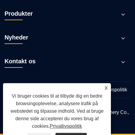
Produkter
Nyheder
Kontakt os
X
Links
Sitemap
RSS
XML
Privatlivspolitik
Vi bruger cookies til at tilbyde dig en bedre
browsingoplevelse, analysere trafik på
webstedet og tilpasse indhold. Ved at bruge
Copyright © 2026 Qingdao Yongte Plastic Machinery Co.,
denne side accepterer du vores brug af
Ltd. Alle rettigheder forbeholdes.
cookies.
Privatlivspolitik