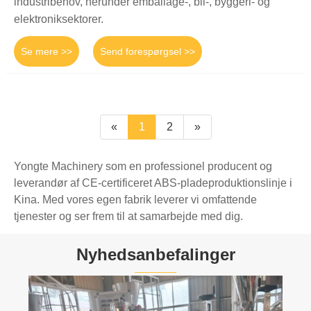
industribehov, herunder emballage-, bil-, byggeri- og
elektroniksektorer.
Se mere >>
Send forespørgsel >>
«
1
2
»
Yongte Machinery som en professionel producent og
leverandør af CE-certificeret ABS-pladeproduktionslinje i
Kina. Med vores egen fabrik leverer vi omfattende
tjenester og ser frem til at samarbejde med dig.
Nyhedsanbefalinger