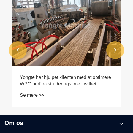


Yongte har hjulpet klienten med at optimere
WPC profilekstruderingslinje, hvilket
resulterer i 40% stigning i outputeffektivitet
Se mere >>
Om os