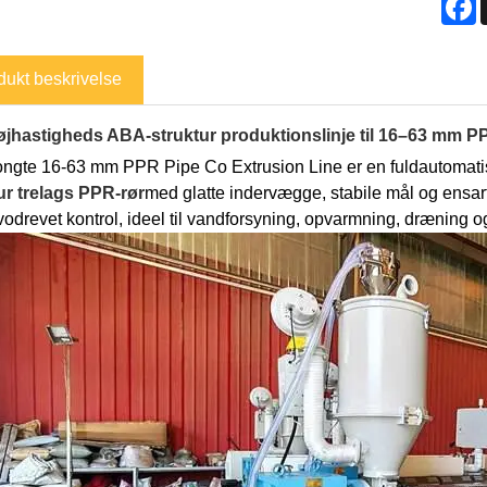
dukt beskrivelse
jhastigheds ABA-struktur produktionslinje til 16–63 mm P
ngte 16-63 mm PPR Pipe Co Extrusion Line er en fuldautomatisk, h
ur trelags PPR-rør
med glatte indervægge, stabile mål og ensar
vodrevet kontrol, ideel til vandforsyning, opvarmning, dræning o