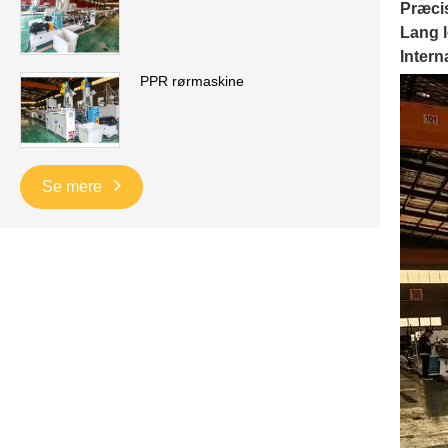
Præci
Lang l
Intern
PPR rørmaskine
Se mere