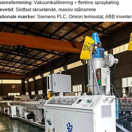
sionsformning
: Vakuumkalibrering + flertrins spraykøling
evetid
: Slidfast skruetønde, massiv stålramme
ationale mærker
: Siemens PLC, Omron termostat, ABB inverter