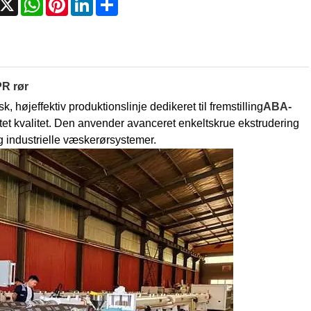
PR rør
øjeffektiv produktionslinje dedikeret til fremstilling
ABA-
tet kvalitet. Den anvender avanceret enkeltskrue ekstrudering
g industrielle væskerørsystemer.