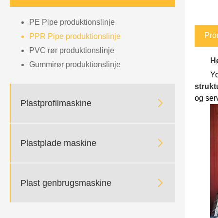
PE Pipe produktionslinje
Pro
PPR Pipe produktionslinje
PVC rør produktionslinje
Hø
Gummirør produktionslinje
Yo
strukt
og ser

Plastprofilmaskine

Plastplade maskine

Plast genbrugsmaskine