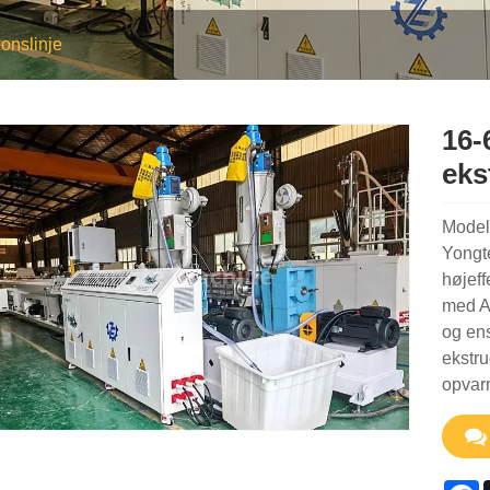
onslinje
16-
eks
Model
Yongt
højeff
med A
og ens
ekstru
opvar
F