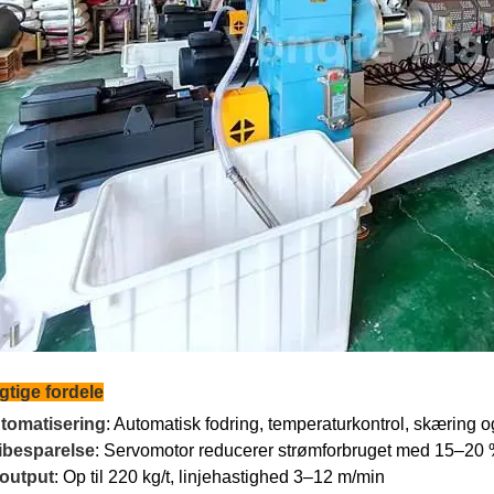
gtige fordele
tomatisering
: Automatisk fodring, temperaturkontrol, skæring o
ibesparelse
: Servomotor reducerer strømforbruget med 15–20
 output
: Op til 220 kg/t, linjehastighed 3–12 m/min