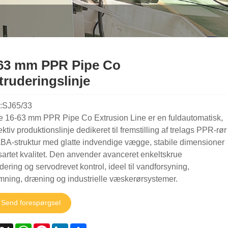
63 mm PPR Pipe Co
truderingslinje
:SJ65/33
e 16-63 mm PPR Pipe Co Extrusion Line er en fuldautomatisk,
ektiv produktionslinje dedikeret til fremstilling af trelags PPR-rør
BA-struktur med glatte indvendige vægge, stabile dimensioner
artet kvalitet. Den anvender avanceret enkeltskrue
dering og servodrevet kontrol, ideel til vandforsyning,
mning, dræning og industrielle væskerørsystemer.
Send forespørgsel
acebook
X
WhatsApp
Pinterest
LinkedIn
Share