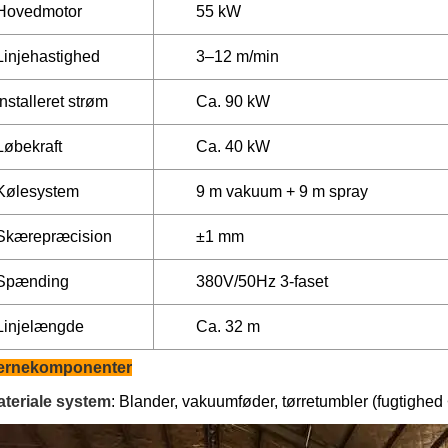
Hovedmotor
55 kW
Linjehastighed
3–12 m/min
Installeret strøm
Ca. 90 kW
Løbekraft
Ca. 40 kW
Kølesystem
9 m vakuum + 9 m spray
Skærepræcision
±1 mm
Spænding
380V/50Hz 3-faset
Linjelængde
Ca. 32 m
ernekomponenter
teriale system
: Blander, vakuumføder, tørretumbler (fugtighed