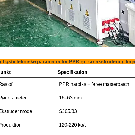
gtigste tekniske parametre for PPR rør co-ekstrudering linj
unkt
Specifikation
Råstof
PPR harpiks + farve masterbatch
Rør diameter
16–63 mm
Ekstruder model
SJ65/33
Produktion
120-220 kg/t