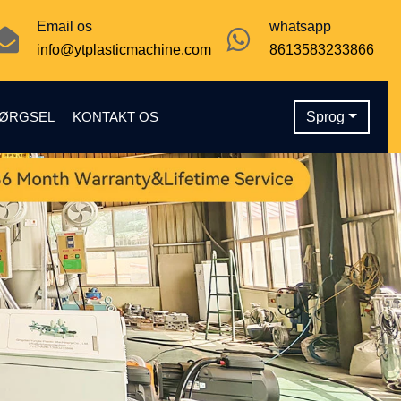
Email os
whatsapp
info@ytplasticmachine.com
8613583233866
PØRGSEL
KONTAKT OS
Sprog