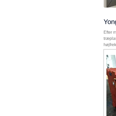
Yong
Efter m
træpla
højfre