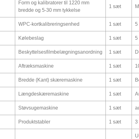
Form og kalibratorer til 1220 mm
1 sæt
M
bredde og 5-30 mm tykkelse
WPC-kortkalibreringsenhed
1 sæt
5
Kølebeslag
1 sæt
5
Beskyttelsesfilmbelægningsanordning
1 sæt
D
Aftræksmaskine
1 sæt
1
Bredde (Kant) skæremaskine
1 sæt
B
Længdeskæremaskine
1 sæt
A
Støvsugemaskine
1 sæt
a
Produktstabler
1 sæt
3 
U