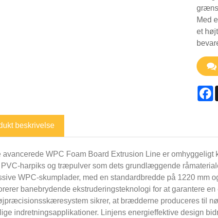
græns
Med en
et høj
bevar
F
dukt beskrivelse
 avancerede WPC Foam Board Extrusion Line er omhyggeligt kon
 PVC-harpiks og træpulver som dets grundlæggende råmaterialer.
sive WPC-skumplader, med en standardbredde på 1220 mm og en
orerer banebrydende ekstruderingsteknologi for at garantere en
t højpræcisionsskæresystem sikrer, at brædderne produceres til n
lige indretningsapplikationer. Linjens energieffektive design bid