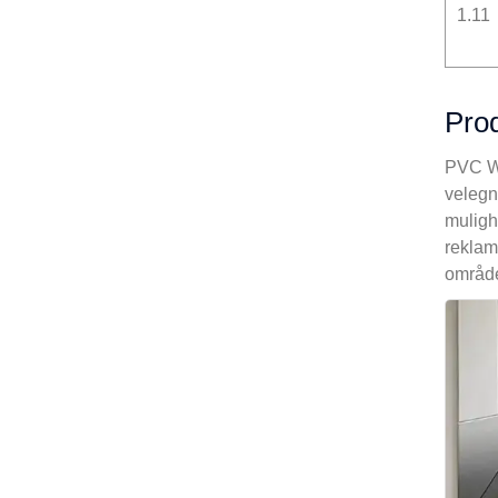
1.11
Pro
PVC WP
velegn
muligh
reklam
område