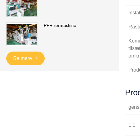
Insta
PPR rørmaskine
Råst
Kemi
tilsæ
omkr
Se mere
Prod
Prod
gens
1.1