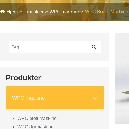
Hjem
Produkter
WPC maskine
WPC Board Machine
Produkter

WPC maskine
WPC profilmaskine
WPC dørmaskine