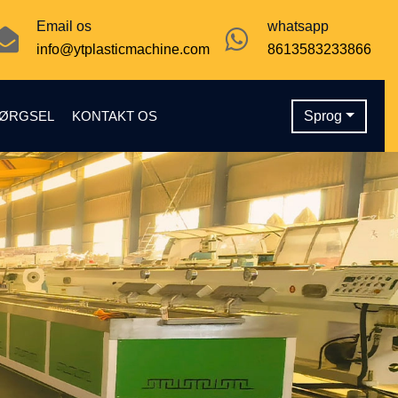
Email os
whatsapp
info@ytplasticmachine.com
8613583233866
PØRGSEL
KONTAKT OS
Sprog