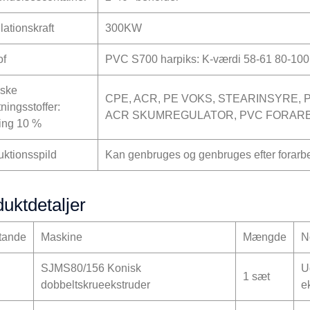
llationskraft
300KW
of
PVC S700 harpiks: K-værdi 58-61 80-10
ske
CPE, ACR, PE VOKS, STEARINSYRE,
tningsstoffer:
ACR SKUMREGULATOR, PVC FORARB
ing 10 %
uktionsspild
Kan genbruges og genbruges efter forarb
uktdetaljer
tande
Maskine
Mængde
N
SJMS80/156 Konisk
U
1 sæt
dobbeltskrueekstruder
e