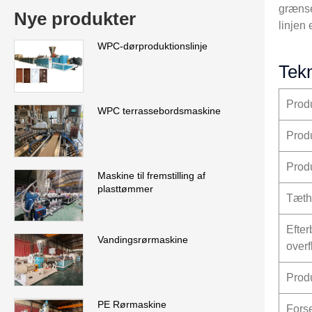
grænse
Nye produkter
linjen 
WPC-dørproduktionslinje
Tekn
Produ
WPC terrassebordsmaskine
Produ
Prod
Maskine til fremstilling af
plasttømmer
Tæth
Efte
Vandingsrørmaskine
overf
Prod
PE Rørmaskine
Fors