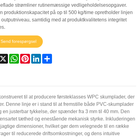
eflade strømliner rutinemæssige vedligeholdelsesopgaver.
 produktionskapacitet på op til 500 kg/time opretholder linjen
t outputniveau, samtidig med at produktkvalitetens integritet
es.
Send forespørgsel
acebook
X
WhatsApp
Pinterest
LinkedIn
Share
strueret til at producere førsteklasses WPC skumplader, der
 Denne linje er i stand til at fremstille både PVC-skumplader
 justerbar tykkelse, der spænder fra 3 mm til 40 mm. Den
 ensartet tæthed og enestående mekanisk styrke. Inkluderingen
øjagtige dimensioner, hvilket gør dem velegnede til en række
rager til reducerede driftsomkostninger, og dens intuitive