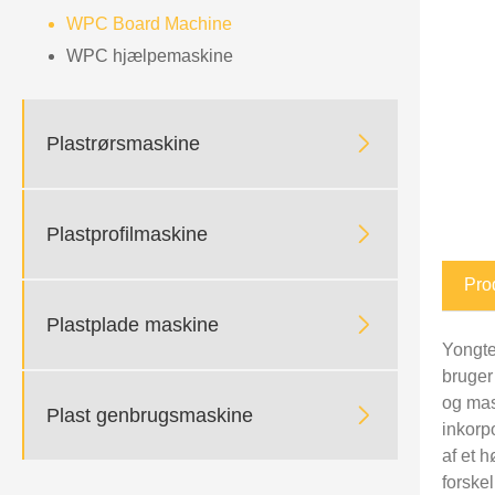
WPC Board Machine
WPC hjælpemaskine

Plastrørsmaskine

Plastprofilmaskine
Pro

Plastplade maskine
Yongte
bruger
og mas

Plast genbrugsmaskine
inkorp
af ​​e
forskel