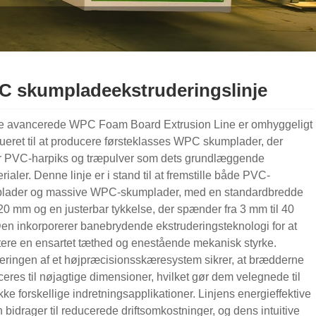
 skumpladeekstruderingslinje
e avancerede WPC Foam Board Extrusion Line er omhyggeligt
ueret til at producere førsteklasses WPC skumplader, der
r PVC-harpiks og træpulver som dets grundlæggende
rialer. Denne linje er i stand til at fremstille både PVC-
lader og massive WPC-skumplader, med en standardbredde
0 mm og en justerbar tykkelse, der spænder fra 3 mm til 40
n inkorporerer banebrydende ekstruderingsteknologi for at
ere en ensartet tæthed og enestående mekanisk styrke.
eringen af ​​et højpræcisionsskæresystem sikrer, at brædderne
eres til nøjagtige dimensioner, hvilket gør dem velegnede til
ke forskellige indretningsapplikationer. Linjens energieffektive
 bidrager til reducerede driftsomkostninger, og dens intuitive