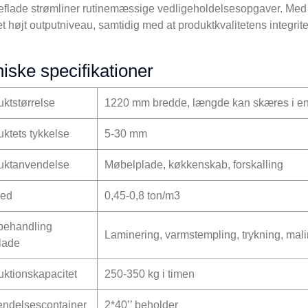
flade strømliner rutinemæssige vedligeholdelsesopgaver. Med e
et højt outputniveau, samtidig med at produktkvalitetens integrit
iske specifikationer
ktstørrelse
1220 mm bredde, længde kan skæres i e
ktets tykkelse
5-30 mm
uktanvendelse
Møbelplade, køkkenskab, forskalling
ed
0,45-0,8 ton/m3
rbehandling
Laminering, varmstempling, trykning, mal
lade
uktionskapacitet
250-350 kg i timen
endelsescontainer
2*40’’ beholder