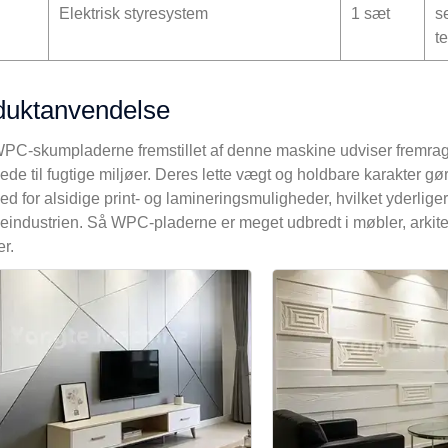
Elektrisk styresystem
1 sæt
s
t
duktanvendelse
C-skumpladerne fremstillet af denne maskine udviser fremragen
ede til fugtige miljøer. Deres lette vægt og holdbare karakter gø
ed for alsidige print- og lamineringsmuligheder, hvilket yderli
eindustrien. Så WPC-pladerne er meget udbredt i møbler, arkit
r.