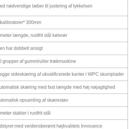
ed nødvendige læber til justering af tykkelsen
 kalibratorer* 300mm
 meter længde, rustfrit stål kølerør
en har dobbelt ansigt
0 grupper af gummiruller trækmaskine
egge sideskæring af ukvalificerede kanter i WPC skumplader
utomatisk skæring med fast længde med høj nøjagtighed
utomatisk opsamling af skærestøv
meter stabler i rustfrit stål
dstyret med verdensberømt højkvalitets Innovance