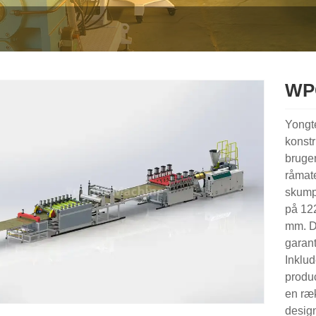
WPC
Yongt
konstr
bruge
råmate
skump
på 122
mm. De
garant
Inklud
produc
en ræk
design