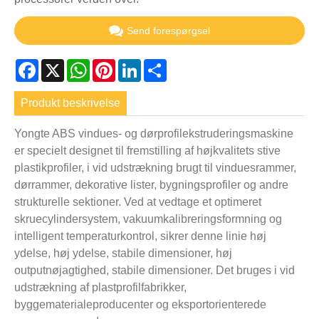
Send forespørgsel
Facebook
X
WhatsApp
Pinterest
LinkedIn
Share
Produkt beskrivelse
Yongte ABS vindues- og dørprofilekstruderingsmaskine
er specielt designet til fremstilling af højkvalitets stive
plastikprofiler, i vid udstrækning brugt til vinduesrammer,
dørrammer, dekorative lister, bygningsprofiler og andre
strukturelle sektioner. Ved at vedtage et optimeret
skruecylindersystem, vakuumkalibreringsformning og
intelligent temperaturkontrol, sikrer denne linie høj
ydelse, høj ydelse, stabile dimensioner, høj
outputnøjagtighed, stabile dimensioner. Det bruges i vid
udstrækning af plastprofilfabrikker,
byggematerialeproducenter og eksportorienterede