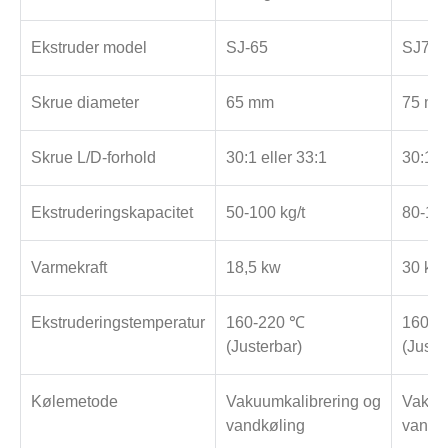
Ekstruder model
SJ-65
SJ75
Skrue diameter
65 mm
75 m
Skrue L/D-forhold
30:1 eller 33:1
30:1 e
Ekstruderingskapacitet
50-100 kg/t
80-150
Varmekraft
18,5 kw
30 kw
Ekstruderingstemperatur
160-220 ℃
160-2
(Justerbar)
(Juste
Kølemetode
Vakuumkalibrering og
Vakuu
vandkøling
vandk