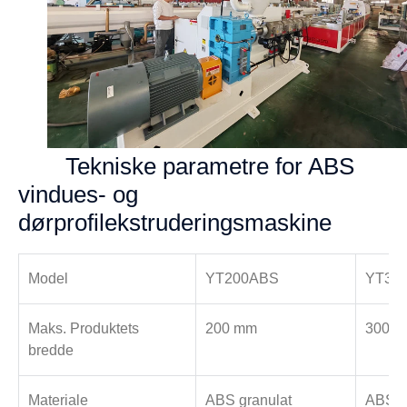
Tekniske parametre for ABS
vindues- og
dørprofilekstruderingsmaskine
Model
YT200ABS
YT30
Maks. Produktets
200 mm
300 
bredde
Materiale
ABS granulat
ABS g