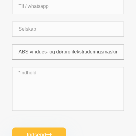
Indsend
