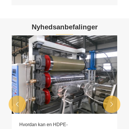
Nyhedsanbefalinger


Teknisk løsning til løsning af ubalanceret