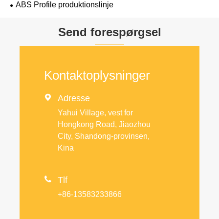
ABS Profile produktionslinje
Send forespørgsel
Kontaktoplysninger

Adresse
Yahui Village, vest for
Hongkong Road, Jiaozhou
City, Shandong-provinsen,
Kina

Tlf
+86-13583233866