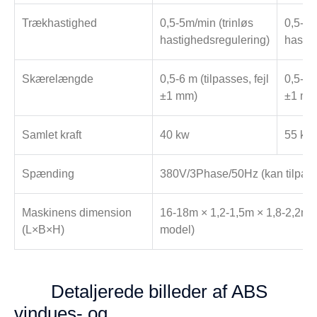
Trækhastighed
0,5-5m/min (trinløs
0,5-5m
hastighedsregulering)
hastig
Skærelængde
0,5-6 m (tilpasses, fejl
0,5-6 m
±1 mm)
±1 mm
Samlet kraft
40 kw
55 kw
Spænding
380V/3Phase/50Hz (kan tilpasse
Maskinens dimension
16-18m × 1,2-1,5m × 1,8-2,2m 
(L×B×H)
model)
Detaljerede billeder af ABS
vindues- og